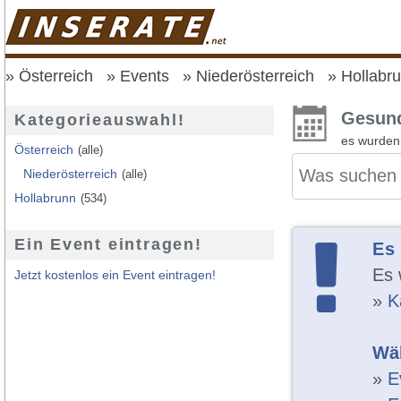
Österreich
Events
Niederösterreich
Hollabr
Gesund
Kategorieauswahl!
es wurde
Österreich
(alle)
Niederösterreich
(alle)
Hollabrunn
(534)
Ein Event eintragen!
Es
Es 
Jetzt kostenlos ein Event eintragen!
»
K
Wäh
»
E