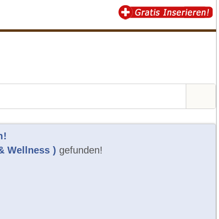
n!
& Wellness )
gefunden!