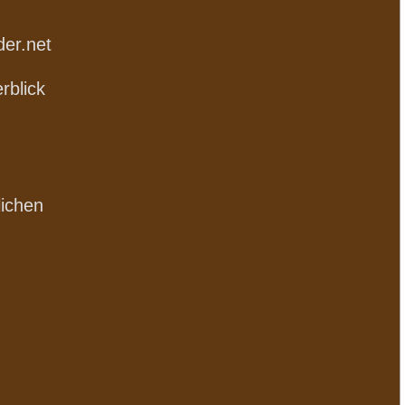
der.net
rblick
lichen