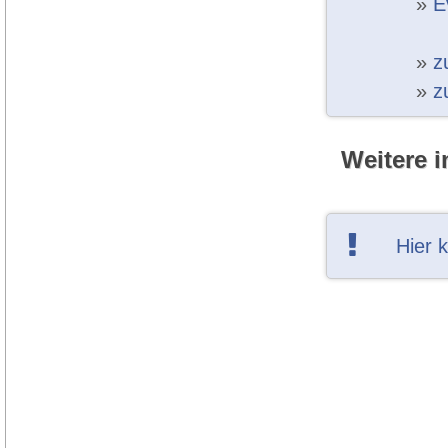
»
E
»
z
»
z
Weitere i
Hier 