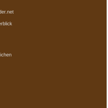
der.net
rblick
lichen