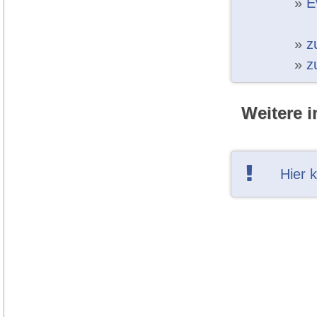
»
E
»
z
»
z
Weitere i
Hier 