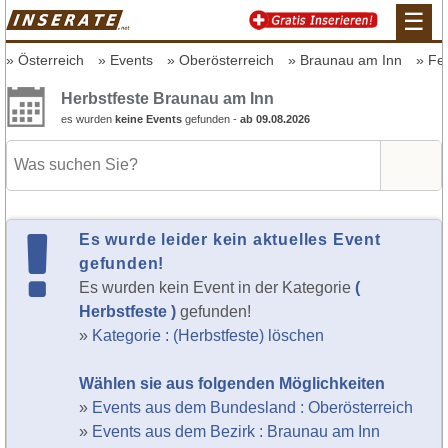
☰
Österreich
Events
Oberösterreich
Braunau am Inn
Fe
Herbstfeste Braunau am Inn
es wurden
keine Events
gefunden -
ab 09.08.2026
Es wurde leider kein aktuelles Event
gefunden!
Es wurden kein Event in der Kategorie
(
Herbstfeste )
gefunden!
»
Kategorie : (Herbstfeste) löschen
Wählen sie aus folgenden Möglichkeiten
»
Events aus dem Bundesland : Oberösterreich
»
Events aus dem Bezirk : Braunau am Inn