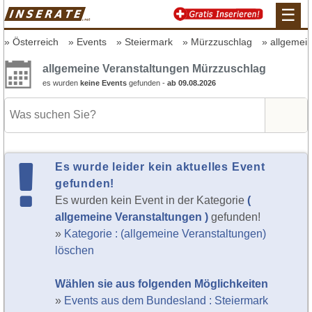
☰
Österreich
Events
Steiermark
Mürzzuschlag
allgemei
allgemeine Veranstaltungen Mürzzuschlag
es wurden
keine Events
gefunden -
ab 09.08.2026
Es wurde leider kein aktuelles Event
gefunden!
Es wurden kein Event in der Kategorie
(
allgemeine Veranstaltungen )
gefunden!
»
Kategorie : (allgemeine Veranstaltungen)
löschen
Wählen sie aus folgenden Möglichkeiten
»
Events aus dem Bundesland : Steiermark