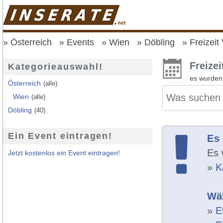
Österreich
Events
Wien
Döbling
Freizeit
Freize
Kategorieauswahl!
es wurde
Österreich
(alle)
Wien
(alle)
Döbling
(40)
Ein Event eintragen!
Es
Es 
Jetzt kostenlos ein Event eintragen!
»
K
Wäh
»
E