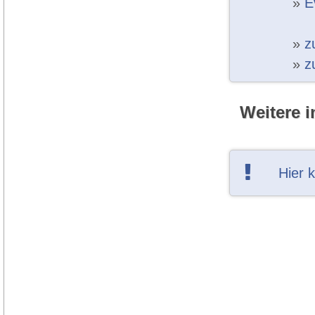
»
E
»
z
»
z
Weitere i
Hier 