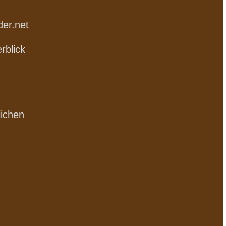
der.net
rblick
lichen