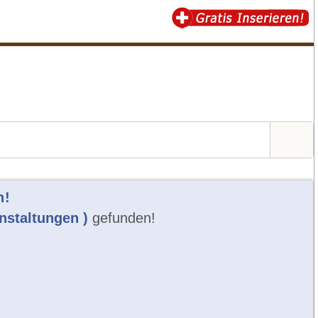
n!
anstaltungen )
gefunden!