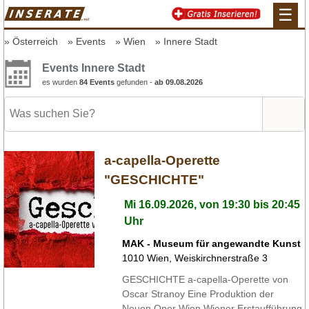
☰
Österreich
Events
Wien
Innere Stadt
Events Innere Stadt
es wurden
84 Events
gefunden -
ab 09.08.2026
a-capella-Operette
"GESCHICHTE"
Mi 16.09.2026, von 19:30 bis 20:45
Uhr
MAK - Museum für angewandte Kunst
1010
Wien
,
Weiskirchnerstraße 3
GESCHICHTE a-capella-Operette von
Oscar Stranoy Eine Produktion der
Neuen Oper Wien Wiener Erstaufführung