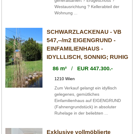
generalsaniert ? Erdgeschoss ?
Westausrichtung ? Kellerabteil der
Wohnung ...
SCHWARZLACKENAU - VB
547,--/m2 EIGENGRUND -
EINFAMILIENHAUS -
IDYLLLISCH, SONNIG; RUHIG
86 m²
/
EUR 447.300.-
1210 Wien
Zum Verkauf gelangt ein idyllisch
gelegenes, gemütliches
Einfamilienhaus auf EIGENGRUND
(Fahnengrundstück) in absoluter
Ruhelage in der beliebten ...
Exklusive vollmöblierte