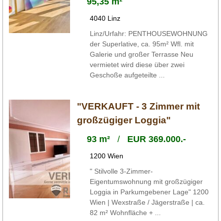
95,35 m²
4040 Linz
Linz/Urfahr: PENTHOUSEWOHNUNG
der Superlative, ca. 95m² Wfl. mit
Galerie und großer Terrasse Neu
vermietet wird diese über zwei
Geschoße aufgeteilte ...
"VERKAUFT - 3 Zimmer mit
großzügiger Loggia"
93 m²
/
EUR 369.000.-
1200 Wien
" Stilvolle 3-Zimmer-
Eigentumswohnung mit großzügiger
Loggia in Parkumgebener Lage" 1200
Wien | Wexstraße / Jägerstraße | ca.
82 m² Wohnfläche + ...