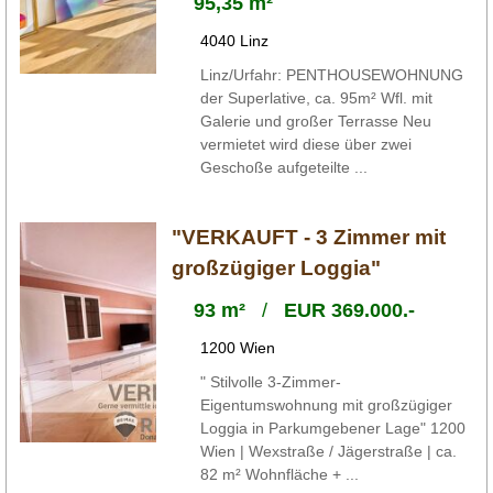
95,35 m²
4040 Linz
Linz/Urfahr: PENTHOUSEWOHNUNG
der Superlative, ca. 95m² Wfl. mit
Galerie und großer Terrasse Neu
vermietet wird diese über zwei
Geschoße aufgeteilte ...
"VERKAUFT - 3 Zimmer mit
großzügiger Loggia"
93 m²
/
EUR 369.000.-
1200 Wien
" Stilvolle 3-Zimmer-
Eigentumswohnung mit großzügiger
Loggia in Parkumgebener Lage" 1200
Wien | Wexstraße / Jägerstraße | ca.
82 m² Wohnfläche + ...