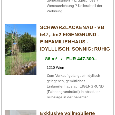
generalsaniert ? Erdgeschoss ?
Westausrichtung ? Kellerabteil der
Wohnung ...
SCHWARZLACKENAU - VB
547,--/m2 EIGENGRUND -
EINFAMILIENHAUS -
IDYLLLISCH, SONNIG; RUHIG
86 m²
/
EUR 447.300.-
1210 Wien
Zum Verkauf gelangt ein idyllisch
gelegenes, gemütliches
Einfamilienhaus auf EIGENGRUND
(Fahnengrundstück) in absoluter
Ruhelage in der beliebten ...
Exklusive vollmöblierte