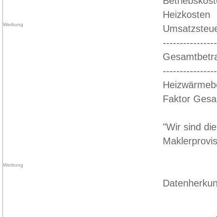
Betriebskos
Heizkosten
Umsatzsteu
----------------
Gesamtbetr
----------------
Heizwärmebe
Faktor Gesam
"Wir sind di
Maklerprovi
Datenherkun