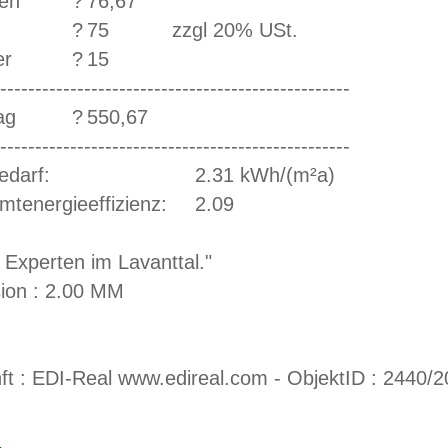
ten
?
76,67
?
75
zzgl 20% USt.
er
?
15
--------------------------------------------------
ag
?
550,67
--------------------------------------------------
darf:
2.31 kWh/(m²a)
tenergieeffizienz:
2.09
e Experten im Lavanttal."
sion : 2.00 MM
ft : EDI-Real www.edireal.com - ObjektID : 2440/