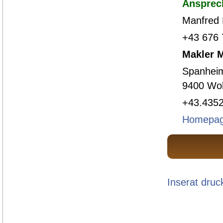
Ansprec
Manfred 
+43 676
Makler
Spanheim
9400 Wol
+43.4352
Homepa
Inserat druc