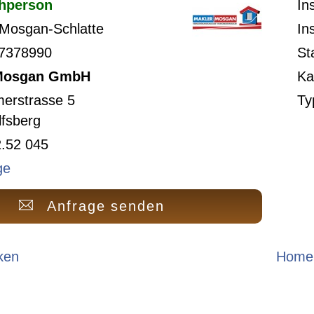
hperson
In
Mosgan-Schlatte
In
 7378990
St
 Mosgan GmbH
Ka
erstrasse 5
Ty
fsberg
.52 045
ge
Anfrage senden
ken
Homep