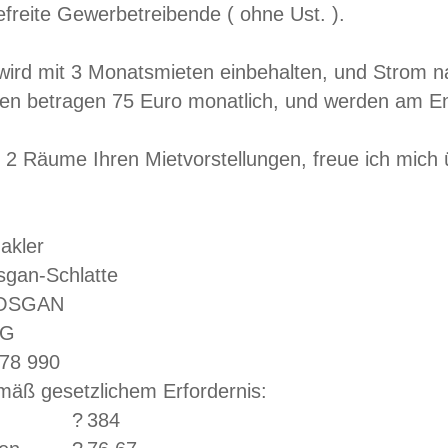
efreite Gewerbetreibende ( ohne Ust. ).
 wird mit 3 Monatsmieten einbehalten, und Strom 
ten betragen 75 Euro monatlich, und werden am E
2 Räume Ihren Mietvorstellungen, freue ich mich 
akler
gan-Schlatte
OSGAN
RG
 78 990
äß gesetzlichem Erfordernis:
?
384