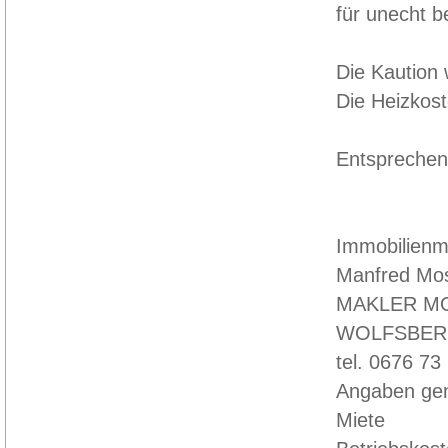
für unecht b
Die Kaution
Die Heizkos
Entsprechen 
Immobilienm
Manfred Mos
MAKLER M
WOLFSBE
tel. 0676 73
Angaben gem
Miete