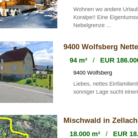
Wohnen wo andere Urlaub
Koralpe!! Eine Eigentums
Nebelgrenze ...
9400 Wolfsberg Nett
94 m²
/
EUR 186.000
9400 Wolfsberg
Liebes, nettes Einfamilien
sonniger Lage sucht einen
Mischwald in Zellach
18.000 m²
/
EUR 18.