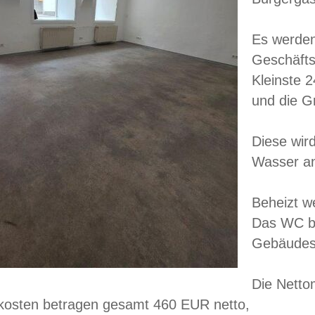
Es werden
Geschäfts
Kleinste 2
und die G
Diese wir
Wasser a
Beheizt w
Das WC be
Gebäudes
Die Netto
kosten betragen gesamt 460 EUR netto,