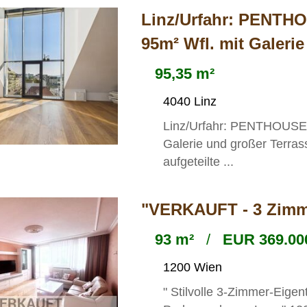
Linz/Urfahr: PENTH
95m² Wfl. mit Galeri
95,35 m²
4040 Linz
Linz/Urfahr: PENTHOUSEW
Galerie und großer Terra
aufgeteilte ...
"VERKAUFT - 3 Zimme
93 m²
/
EUR 369.000
1200 Wien
" Stilvolle 3-Zimmer-Eige