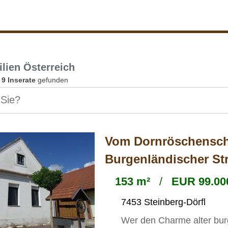
lien Österreich
n
9 Inserate
gefunden
Vom Dornröschensch
Burgenländischer St
153 m²
/
EUR 99.000
7453 Steinberg-Dörfl
Wer den Charme alter bur