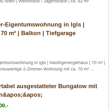
 Wien | Wexstraße / Jägerstraße | ca. 82 m²
er-Eigentumswohnung in Igls |
70 m² | Balkon | Tiefgarage
gentumswohnung in Igls | Niedrigenergiehaus | 70 m² |
 neuwertige 2-Zimmer-Wohnung mit ca. 70 m² ...
abel ausgestatteter Bungalow mit
en&apos;&apos;
00.-