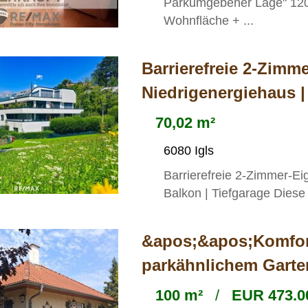
Parkumgebener Lage" 1200
Wohnfläche + ...
Barrierefreie 2-Zimm
Niedrigenergiehaus | 
70,02 m²
6080 Igls
Barrierefreie 2-Zimmer-Ei
Balkon | Tiefgarage Diese
&apos;&apos;Komfort
parkähnlichem Gart
100 m²
/
EUR 473.0