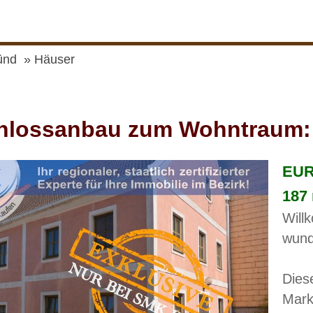
ünd
Häuser
lossanbau zum Wohntraum: E
EUR
187
Will
wund
Dies
Mark