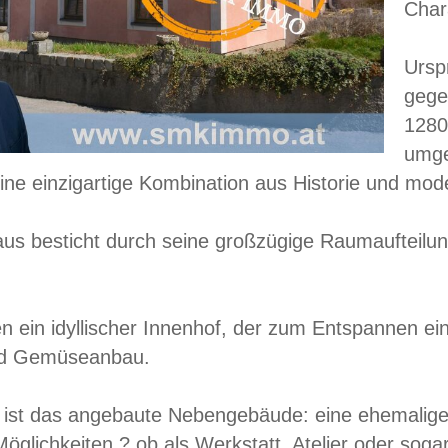
Char
Ursp
gege
1280
umge
ne einzigartige Kombination aus Historie und m
s besticht durch seine großzügige Raumaufteilung ?
 ein idyllischer Innenhof, der zum Entspannen ei
nd Gemüseanbau.
t ist das angebaute Nebengebäude: eine ehemalige 
glichkeiten ? ob als Werkstatt, Atelier oder sogar 