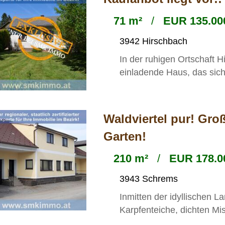
71 m²
/
EUR 135.000
3942 Hirschbach
In der ruhigen Ortschaft H
einladende Haus, das sich
Waldviertel pur! Gro
Garten!
210 m²
/
EUR 178.0
3943 Schrems
Inmitten der idyllischen L
Karpfenteiche, dichten Mi