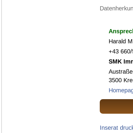
Datenherkunf
Ansprec
Harald 
+43 660
SMK Im
Austraße
3500 Kre
Homepa
Inserat druc