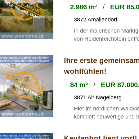
2.986 m²
/
EUR 85.0
3872 Amaliendorf
In der malerischen Markt
von Heidenreichstein entfe
Ihre erste gemeinsa
wohlfühlen!
84 m²
/
EUR 87.000.
3871 Alt-Nagelberg
Hier im nördlichen Waldvie
komplett neuwertige und h
Kaufanbot liegt vor!!