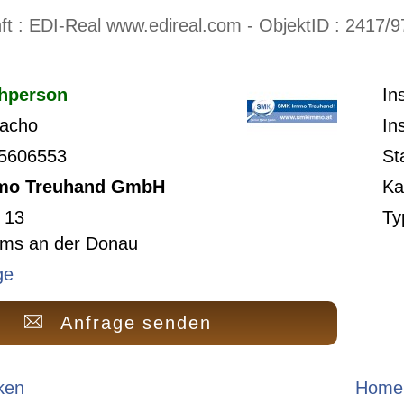
t : EDI-Real www.edireal.com - ObjektID : 2417/9
hperson
In
Macho
In
/5606553
St
mo Treuhand GmbH
Ka
 13
Ty
ms an der Donau
ge
Anfrage senden
ken
Homep