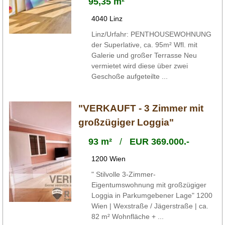
95,35 m²
4040 Linz
Linz/Urfahr: PENTHOUSEWOHNUNG
der Superlative, ca. 95m² Wfl. mit
Galerie und großer Terrasse Neu
vermietet wird diese über zwei
Geschoße aufgeteilte ...
"VERKAUFT - 3 Zimmer mit
großzügiger Loggia"
93 m²
/
EUR 369.000.-
1200 Wien
" Stilvolle 3-Zimmer-
Eigentumswohnung mit großzügiger
Loggia in Parkumgebener Lage" 1200
Wien | Wexstraße / Jägerstraße | ca.
82 m² Wohnfläche + ...