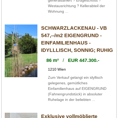
generalsaniert ? Erdgeschoss ?
Westausrichtung ? Kellerabteil der
Wohnung ...
SCHWARZLACKENAU - VB
547,--/m2 EIGENGRUND -
EINFAMILIENHAUS -
IDYLLLISCH, SONNIG; RUHIG
86 m²
/
EUR 447.300.-
1210 Wien
Zum Verkauf gelangt ein idyllisch
gelegenes, gemütliches
Einfamilienhaus auf EIGENGRUND
(Fahnengrundstück) in absoluter
Ruhelage in der beliebten ...
Exklusive vollmöblierte