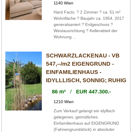
1140 Wien
Hard Facts: ? 2 Zimmer ? ca. 51 m²
Wohnfläche ? Baujahr ca. 1954, 2017
generalsaniert ? Erdgeschoss ?
Westausrichtung ? Kellerabteil der
Wohnung ...
SCHWARZLACKENAU - VB
547,--/m2 EIGENGRUND -
EINFAMILIENHAUS -
IDYLLLISCH, SONNIG; RUHIG
86 m²
/
EUR 447.300.-
1210 Wien
Zum Verkauf gelangt ein idyllisch
gelegenes, gemütliches
Einfamilienhaus auf EIGENGRUND
(Fahnengrundstück) in absoluter