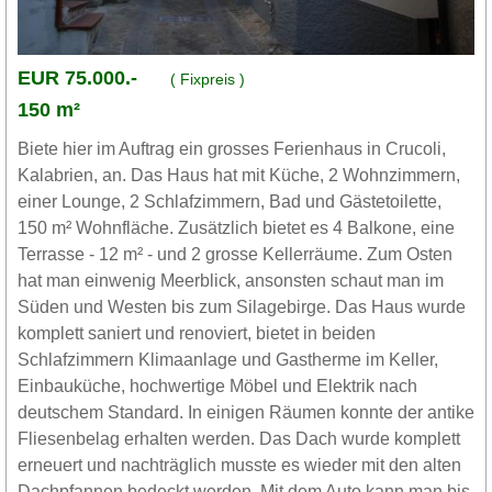
EUR 75.000.-
( Fixpreis )
150 m²
Biete hier im Auftrag ein grosses Ferienhaus in Crucoli,
Kalabrien, an. Das Haus hat mit Küche, 2 Wohnzimmern,
einer Lounge, 2 Schlafzimmern, Bad und Gästetoilette,
150 m² Wohnfläche. Zusätzlich bietet es 4 Balkone, eine
Terrasse - 12 m² - und 2 grosse Kellerräume. Zum Osten
hat man einwenig Meerblick, ansonsten schaut man im
Süden und Westen bis zum Silagebirge. Das Haus wurde
komplett saniert und renoviert, bietet in beiden
Schlafzimmern Klimaanlage und Gastherme im Keller,
Einbauküche, hochwertige Möbel und Elektrik nach
deutschem Standard. In einigen Räumen konnte der antike
Fliesenbelag erhalten werden. Das Dach wurde komplett
erneuert und nachträglich musste es wieder mit den alten
Dachpfannen bedeckt werden. Mit dem Auto kann man bis