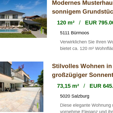
Modernes Musterhaus
sonnigem Grundstü
120 m²
/
EUR 795.0
5111 Bürmoos
Verwirklichen Sie Ihren
bietet ca. 120 m² Wohnfläc
Stilvolles Wohnen i
großzügiger Sonnent
73,15 m²
/
EUR 645.
5020 Salzburg
Diese elegante Wohnung m
vornehme Eleganz und ihre