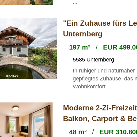
...
"Ein Zuhause fürs Le
Unternberg
197 m²
/
EUR 499.0
5585 Unternberg
In ruhiger und naturnaher 
gepflegtes Zuhause, das
Wohnkomfort ...
Moderne 2-Zi-Freizei
Balkon, Carport & Ber
48 m²
/
EUR 310.800