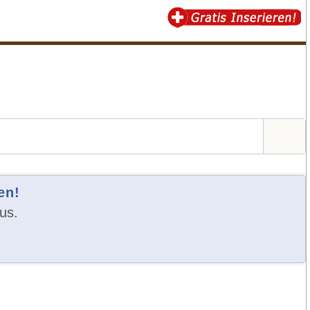
en!
us.