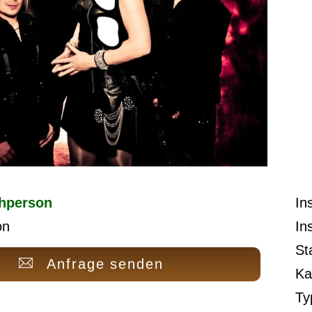
hperson
In
on
In
St
Anfrage senden
Ka
Ty