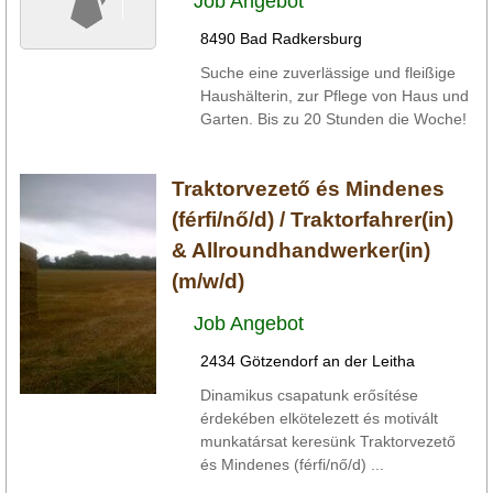
Job Angebot
8490 Bad Radkersburg
Suche eine zuverlässige und fleißige
Haushälterin, zur Pflege von Haus und
Garten. Bis zu 20 Stunden die Woche!
Traktorvezető és Mindenes
(férfi/nő/d) / Traktorfahrer(in)
& Allroundhandwerker(in)
(m/w/d)
Job Angebot
2434 Götzendorf an der Leitha
Dinamikus csapatunk erősítése
érdekében elkötelezett és motivált
munkatársat keresünk Traktorvezető
és Mindenes (férfi/nő/d) ...