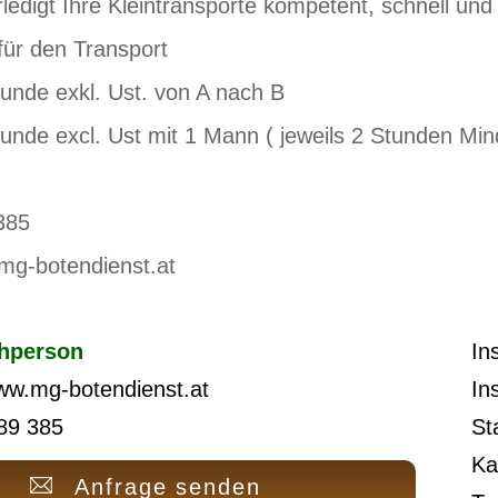
rledigt Ihre Kleintransporte kompetent, schnell und
 für den Transport
tunde exkl. Ust. von A nach B
tunde excl. Ust mit 1 Mann ( jeweils 2 Stunden Mi
385
mg-botendienst.at
hperson
In
www.mg-botendienst.at
In
89 385
St
Ka
Anfrage senden