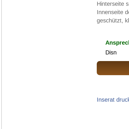
Hinterseite
Innenseite d
geschützt, k
Ansprec
Disn
Inserat druc