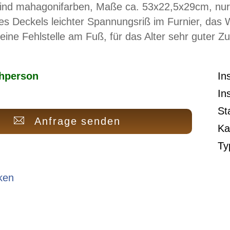
 sind mahagonifarben, Maße ca. 53x22,5x29cm, nur
es Deckels leichter Spannungsriß im Furnier, das 
leine Fehlstelle am Fuß, für das Alter sehr guter Z
hperson
In
In
St
Anfrage senden
Ka
Ty
ken