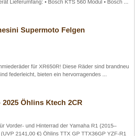
ät Lieferumfang: • Bosch KTS 560 Modul • Bosch ...
esini Supermoto Felgen
hmiederäder für XR650R! Diese Räder sind brandneu
ind federleicht, bieten ein hervorragendes ...
- 2025 Öhlins Ktech 2CR
für Vorder- und Hinterrad der Yamaha R1 (2015–
Kit (UVP 2141,00 €) Öhlins TTX GP TTX36GP YZF-R1