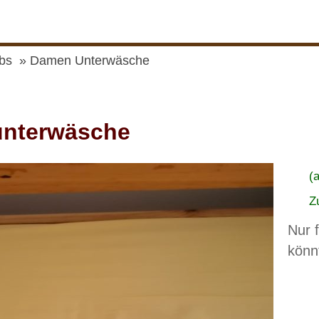
bs
Damen Unterwäsche
nterwäsche
(
Z
Nur 
könn