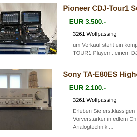
Pioneer CDJ-Tour1 Se
EUR 3.500.-
3261 Wolfpassing
um Verkauf steht ein kom
TOUR1 Playern, einem DJM
Sony TA-E80ES Highe
EUR 2.100.-
3261 Wolfpassing
Erleben Sie erstklassige
Vorverstärker in edlem Ch
Analogtechnik ...