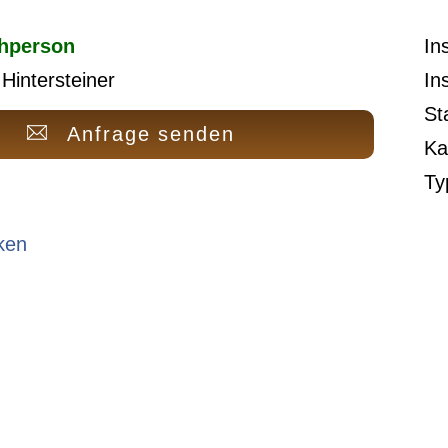
hperson
In
 Hintersteiner
In
St
Anfrage senden
Ka
Ty
ken