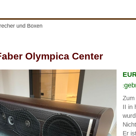
recher und Boxen
aber Olympica Center
EUR 
geb
:
Zum 
II i
wurd
Nich
Er is