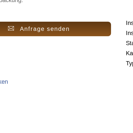
In
Anfrage senden
In
St
Ka
Ty
ken