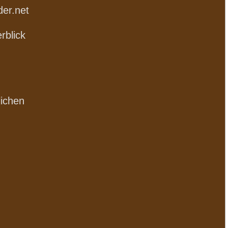
der.net
rblick
lichen