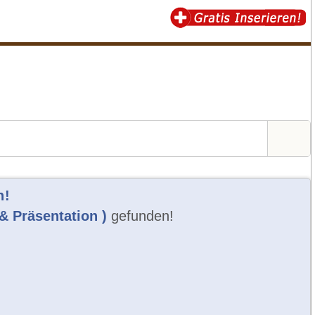
n!
& Präsentation )
gefunden!