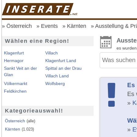
Österreich
Events
Kärnten
Ausstellung & Pr
Ausste
Wählen eine Region!
es wurde
Klagenfurt
Villach
Hermagor
Klagenfurt Land
Sankt Veit an der
Spittal an der Drau
Glan
Villach Land
Völkermarkt
Wolfsberg
Es
Feldkirchen
Es 
»
K
Kategorieauswahl!
Wäh
Österreich
(alle)
»
E
Kärnten
(1.023)