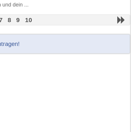
 und dein ...
7
8
9
10
ntragen!