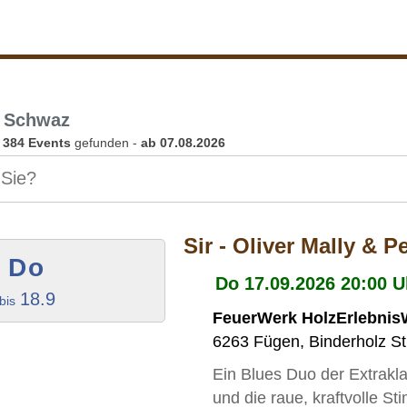
 Schwaz
n
384 Events
gefunden -
ab 07.08.2026
Sir - Oliver Mally & P
Do
Do 17.09.2026 20:00 Uh
18.9
bis
FeuerWerk HolzErlebnisW
6263
Fügen
,
Binderholz S
Ein Blues Duo der Extrakl
und die raue, kraftvolle Sti