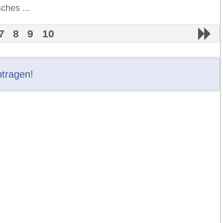
ches ...
7
8
9
10
ntragen!