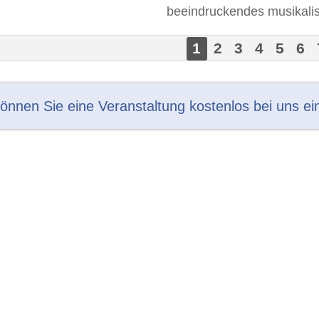
beeindruckendes musikalis
1
2
3
4
5
6
können Sie eine Veranstaltung kostenlos bei uns ei