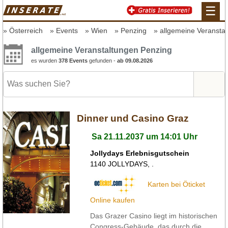
☰
Österreich
Events
Wien
Penzing
allgemeine Veransta
allgemeine Veranstaltungen Penzing
es wurden
378 Events
gefunden -
ab 09.08.2026
Dinner und Casino Graz
Sa 21.11.2037 um 14:01 Uhr
Jollydays Erlebnisgutschein
1140
JOLLYDAYS
,
.
Karten bei Öticket
Online kaufen
Das Grazer Casino liegt im historischen
Congress-Gebäude, das durch die