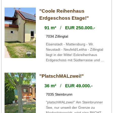
"Coole Reihenhaus
Erdgeschoss Etage!"
91 m²
/
EUR 250.000.-
7034 Zillingtal
Eisenstadt - Mattersburg - Wr.
Neustadt - Neufeld/Leitha - Zillingtal
liegt in der Mitte! Eckreihenhaus
Erdgeschoss mit Südterrasse und ...
"PlatschMALzwei!"
36 m²
/
EUR 49.000.-
7035 Steinbrunn
"platschMALzwei!" Am Steinbrunner
See, nur unweit der Grenze zu
Niederösterreich, wird eine PACHT -