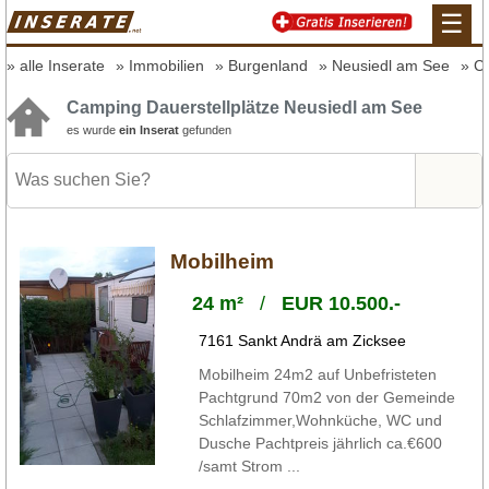
☰
alle Inserate
Immobilien
Burgenland
Neusiedl am See
Ca
Camping Dauerstellplätze Neusiedl am See
es wurde
ein Inserat
gefunden
Mobilheim
24 m²
/
EUR 10.500.-
7161 Sankt Andrä am Zicksee
Mobilheim 24m2 auf Unbefristeten
Pachtgrund 70m2 von der Gemeinde
Schlafzimmer,Wohnküche, WC und
Dusche Pachtpreis jährlich ca.€600
/samt Strom ...