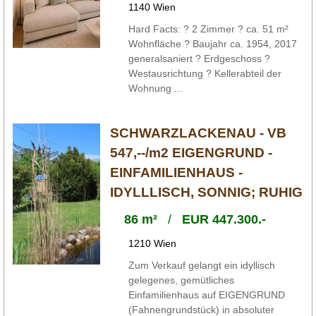
1140 Wien
Hard Facts: ? 2 Zimmer ? ca. 51 m²
Wohnfläche ? Baujahr ca. 1954, 2017
generalsaniert ? Erdgeschoss ?
Westausrichtung ? Kellerabteil der
Wohnung ...
SCHWARZLACKENAU - VB
547,--/m2 EIGENGRUND -
EINFAMILIENHAUS -
IDYLLLISCH, SONNIG; RUHIG
86 m²
/
EUR 447.300.-
1210 Wien
Zum Verkauf gelangt ein idyllisch
gelegenes, gemütliches
Einfamilienhaus auf EIGENGRUND
(Fahnengrundstück) in absoluter