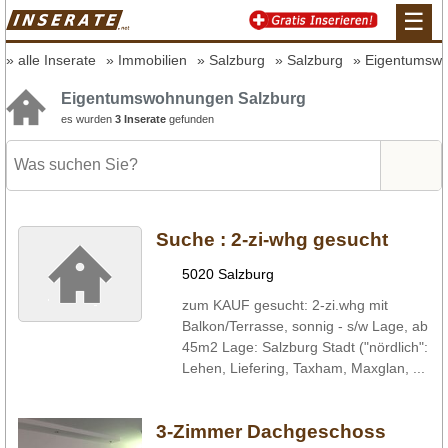
☰
alle Inserate
Immobilien
Salzburg
Salzburg
Eigentumsw
Eigentumswohnungen Salzburg
es wurden
3 Inserate
gefunden
Suche :
2-zi-whg gesucht
5020 Salzburg
zum KAUF gesucht: 2-zi.whg mit
Balkon/Terrasse, sonnig - s/w Lage, ab
45m2 Lage: Salzburg Stadt ("nördlich":
Lehen, Liefering, Taxham, Maxglan, ...
3-Zimmer Dachgeschoss