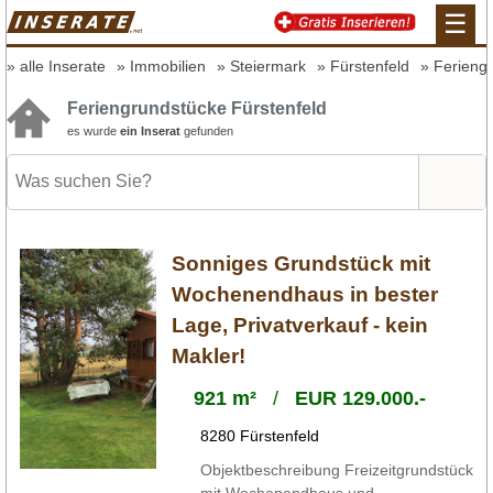
☰
alle Inserate
Immobilien
Steiermark
Fürstenfeld
Ferieng
Feriengrundstücke Fürstenfeld
es wurde
ein Inserat
gefunden
Sonniges Grundstück mit
Wochenendhaus in bester
Lage, Privatverkauf - kein
Makler!
921 m²
/
EUR 129.000.-
8280 Fürstenfeld
Objektbeschreibung Freizeitgrundstück