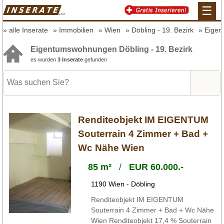
☰
alle Inserate
Immobilien
Wien
Döbling - 19. Bezirk
Eige
Eigentumswohnungen Döbling - 19. Bezirk
es wurden
3 Inserate
gefunden
Renditeobjekt IM EIGENTUM
Souterrain 4 Zimmer + Bad +
Wc Nähe Wien
85 m²
/
EUR 60.000.-
1190 Wien - Döbling
Renditeobjekt IM EIGENTUM
Souterrain 4 Zimmer + Bad + Wc Nähe
Wien Renditeobjekt 17,4 % Souterrain