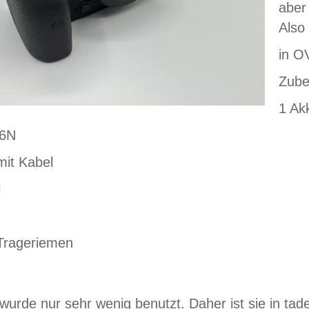
aber
Also
in O
Zube
1 Ak
E6N
mit Kabel
l
Trageriemen
urde nur sehr wenig benutzt. Daher ist sie in tad