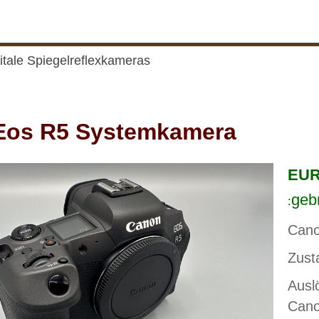
itale Spiegelreflexkameras
Eos R5 Systemkamera
EUR 
geb
:
Can
Zust
Ausl
Cano