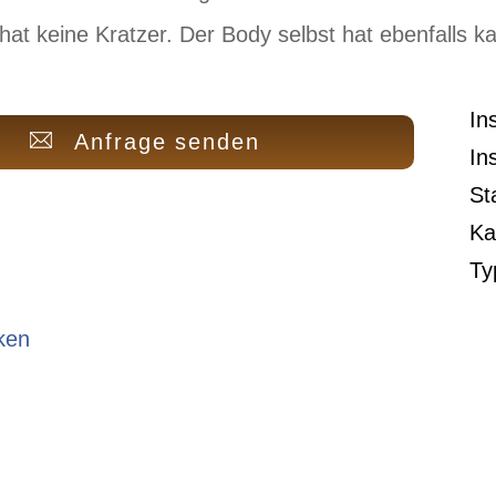
hat keine Kratzer. Der Body selbst hat ebenfalls
In
Anfrage senden
In
St
Ka
Ty
ken