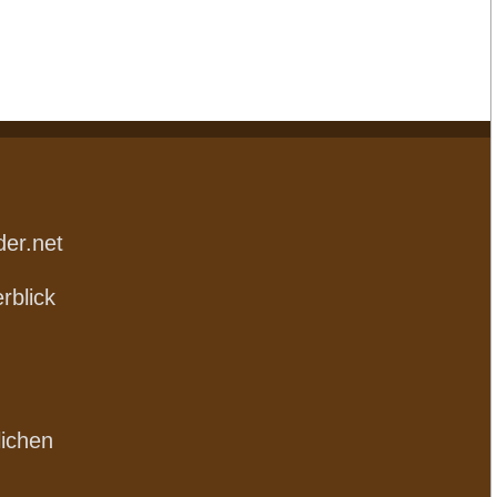
der.net
rblick
lichen