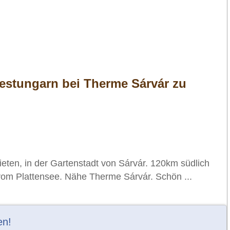
stungarn bei Therme Sárvár zu
ten, in der Gartenstadt von Sárvár. 120km südlich
vom Plattensee. Nähe Therme Sárvár. Schön ...
en!