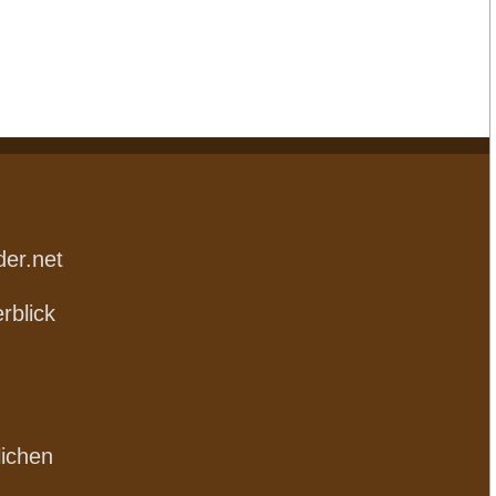
der.net
rblick
lichen