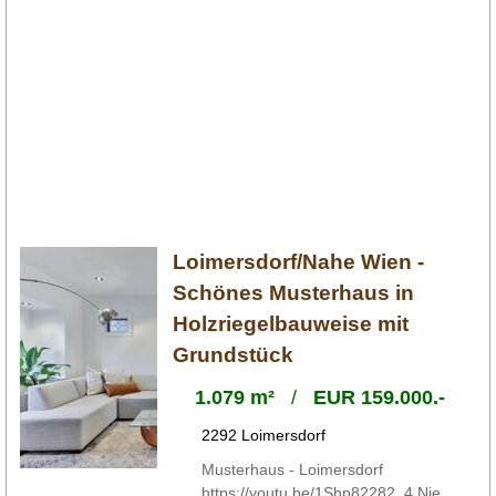
Loimersdorf/Nahe Wien -
Schönes Musterhaus in
Holzriegelbauweise mit
Grundstück
1.079 m²
/
EUR 159.000.-
2292 Loimersdorf
Musterhaus - Loimersdorf
https://youtu.be/1Shp82282_4 Nie