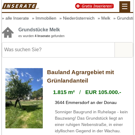
☰
alle Inserate
Immobilien
Niederösterreich
Melk
Grundstü
Grundstücke Melk
es wurden
4 Inserate
gefunden
Bauland Agrargebiet mit
Grünlandanteil
1.815 m²
/
EUR 105.000.-
3644 Emmersdorf an der Donau
Sonniger Baugrund in Ruhelage - kein
Bauzwang! Das Grundstück liegt an
einer ruhigen Nebenstraße, in einer
idyllischen Gegend in der Wachau.