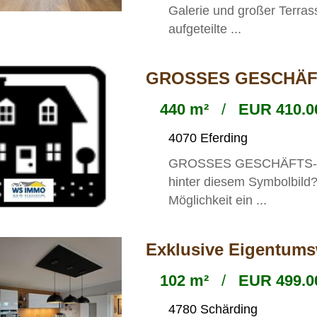
Galerie und großer Terra
aufgeteilte ...
GROSSES GESCHÄFTS
440 m²
/
EUR 410.0
4070 Eferding
GROSSES GESCHÄFTS-/EI
hinter diesem Symbolbild?
Möglichkeit ein ...
Exklusive Eigentum
102 m²
/
EUR 499.0
4780 Schärding