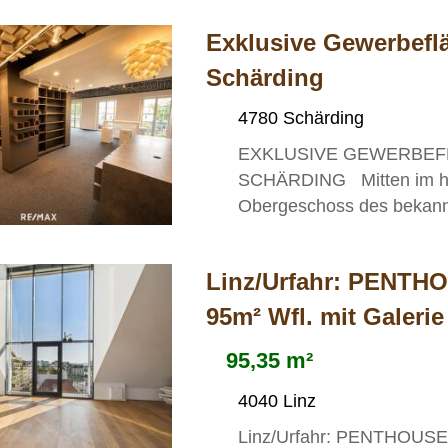
Exklusive Gewerbefl
Schärding
4780 Schärding
EXKLUSIVE GEWERBEF
SCHÄRDING Mitten im his
Obergeschoss des bekannt
Linz/Urfahr: PENTH
95m² Wfl. mit Galeri
95,35 m²
4040 Linz
Linz/Urfahr: PENTHOUSEW