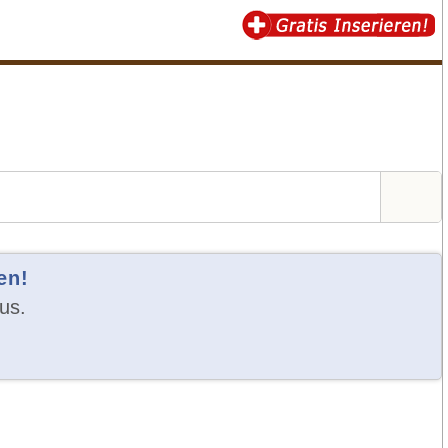
en!
us.