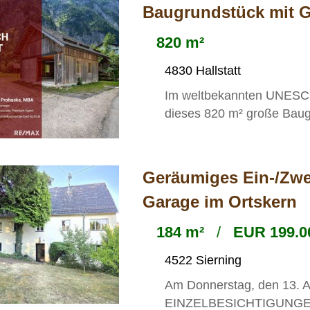
Baugrundstück mit G
820 m²
4830 Hallstatt
Im weltbekannten UNESCO-
dieses 820 m² große Baug
Geräumiges Ein-/Zwe
Garage im Ortskern
184 m²
/
EUR 199.0
4522 Sierning
Am Donnerstag, den 13. A
EINZELBESICHTIGUNGEN st