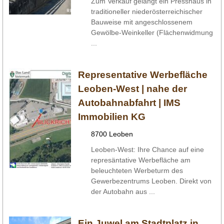
Zum Verkauf gelangt ein Presshaus in
traditioneller niederösterreichischer
Bauweise mit angeschlossenem
Gewölbe-Weinkeller (Flächenwidmung
...
Representative Werbefläche
Leoben-West | nahe der
Autobahnabfahrt | IMS
Immobilien KG
8700 Leoben
Leoben-West: Ihre Chance auf eine
represäntative Werbefläche am
beleuchteten Werbeturm des
Gewerbezentrums Leoben. Direkt von
der Autobahn aus ...
Ein Juwel am Stadtplatz in