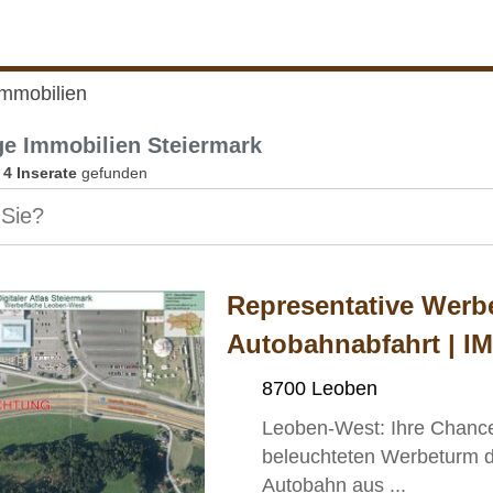
Immobilien
ge Immobilien Steiermark
n
4 Inserate
gefunden
Representative Werb
Autobahnabfahrt | I
8700 Leoben
Leoben-West: Ihre Chance
beleuchteten Werbeturm 
Autobahn aus ...