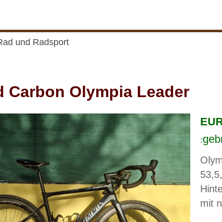
Rad und Radsport
 Carbon Olympia Leader
EUR 
geb
:
Olym
53,5
Hint
mit 