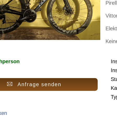
Pirel
Vitt
Elek
Kein
hperson
In
In
St
Anfrage senden
Ka
Ty
ken