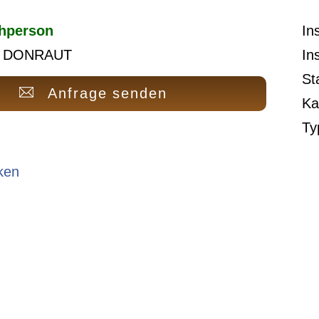
hperson
In
 DONRAUT
In
St
Anfrage senden
Ka
Ty
ken