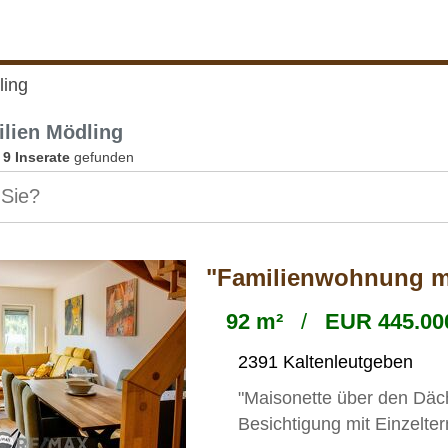
ling
lien Mödling
n
9 Inserate
gefunden
"Familienwohnung mi
92 m²
/
EUR 445.000
2391 Kaltenleutgeben
"Maisonette über den Dä
Besichtigung mit Einzelte