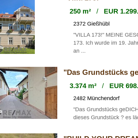
250 m²
/
EUR 1.299.
2372 Gießhübl
"VILLA 173!" MEINE GES
173. Ich wurde im 19. Jah
an ...
"Das Grundstücks g
3.374 m²
/
EUR 698.
2482 Münchendorf
"Das Grundstücks geDICHT
dieses Grundstück ? es lä