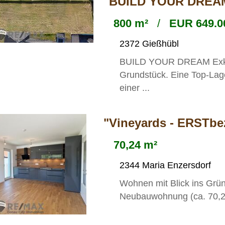
"BUILD YOUR DREA
800 m²
/
EUR 649.0
2372 Gießhübl
BUILD YOUR DREAM Exklus
Grundstück. Eine Top-Lage
einer ...
"Vineyards - ERSTbe
70,24 m²
2344 Maria Enzersdorf
Wohnen mit Blick ins Grü
Neubauwohnung (ca. 70,24