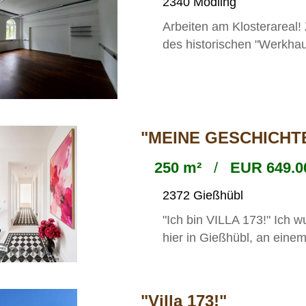
2340 Mödling
Arbeiten am Klosterareal
des historischen "Werkha
"MEINE GESCHICHTE
250 m²
/
EUR 649.0
2372 Gießhübl
"Ich bin VILLA 173!" Ich 
hier in Gießhübl, an einem
"Villa 173!"